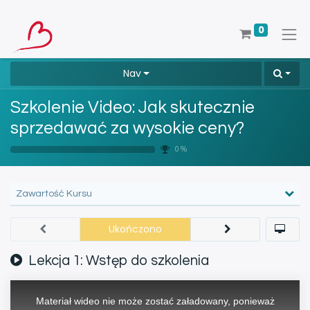
0
Nav
Szkolenie Video: Jak skutecznie
sprzedawać za wysokie ceny?
0 %
Zawartość Kursu
Ukończono
Lekcja 1: Wstęp do szkolenia
This
is
a
Materiał wideo nie może zostać załadowany, ponieważ
modal