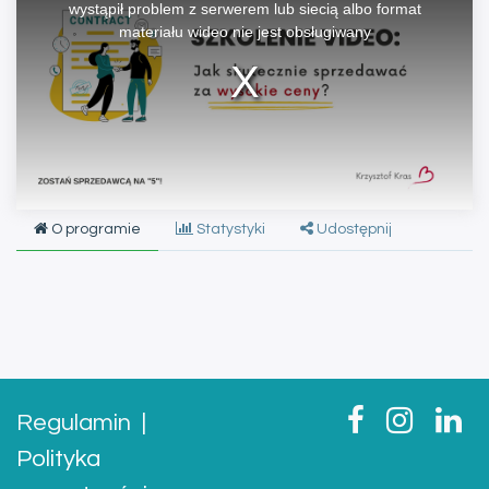
window.
wystąpił problem z serwerem lub siecią albo format
materiału wideo nie jest obsługiwany
O programie
Statystyki
Udostępnij
Regulamin
|
Polityka